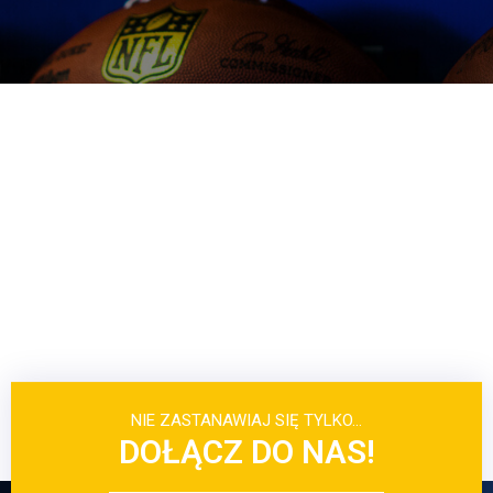
NIE ZASTANAWIAJ SIĘ TYLKO…
DOŁĄCZ DO NAS!